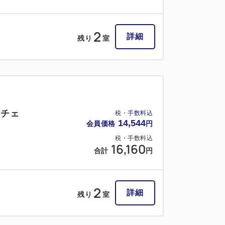
2
詳細
残り
室
トチェ
税・手数料込
14,544
会員価格
円
税・手数料込
16,160
合計
円
2
詳細
残り
室