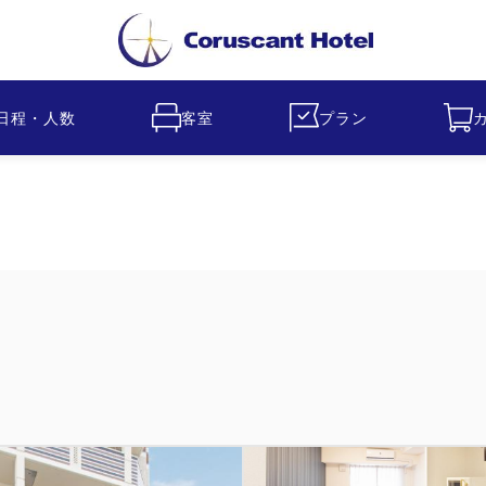
日程・人数
客室
プラン