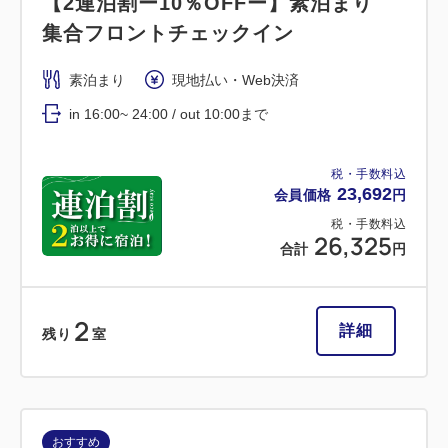
【2連泊割ー10％OFFー】素泊まり
集合フロントチェックイン
素泊まり
現地払い・Web決済
in 16:00~ 24:00 / out 10:00まで
税・手数料込
23,692
会員価格
円
税・手数料込
26,325
合計
円
2
詳細
残り
室
おすすめ