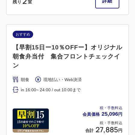
2
詳細
残り
室
おすすめ
【早割15日ー10％OFFー】オリジナル
朝食弁当付 集合フロントチェックイ
ン
朝食
現地払い・Web決済
in 16:00~ 24:00 / out 10:00まで
税・手数料込
25,096
会員価格
円
税・手数料込
27,885
合計
円