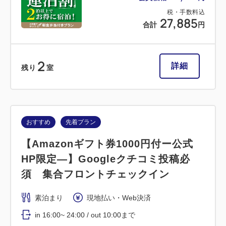
税・手数料込
27,885
合計
円
2
詳細
残り
室
おすすめ
先着プラン
【Amazonギフト券1000円付ー公式
HP限定―】Googleクチコミ投稿必
須 集合フロントチェックイン
素泊まり
現地払い・Web決済
in 16:00~ 24:00 / out 10:00まで