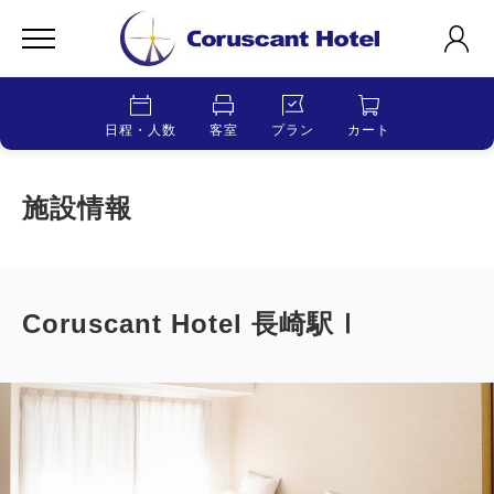
日程・人数
客室
プラン
カート
施設情報
Coruscant Hotel 長崎駅Ⅰ